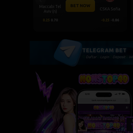
BET NOW
Jagiellonia
Rangers FC
Bialystok
0.00
-0.95
0.00
0.74
TELEGRAM BET
Daftar
Login
Deposit
Wi