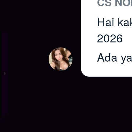
CS NO
Hai ka
2026
Ada ya