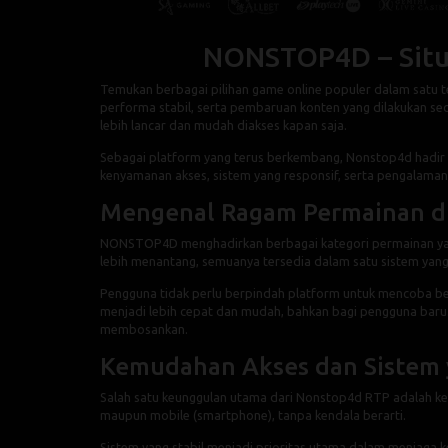
NONSTOP4D – Situ
Temukan berbagai pilihan game online populer dalam satu 
performa stabil, serta pembaruan konten yang dilakukan s
lebih lancar dan mudah diakses kapan saja.
Sebagai platform yang terus berkembang,
Nonstop4d
hadir
kenyamanan akses, sistem yang responsif, serta pengalaman 
Mengenal Ragam Permainan 
NONSTOP4D menghadirkan berbagai kategori permainan yang
lebih menantang, semuanya tersedia dalam satu sistem yang 
Pengguna tidak perlu berpindah platform untuk mencoba ber
menjadi lebih cepat dan mudah, bahkan bagi pengguna baru. 
membosankan.
Kemudahan Akses dan Sistem 
Salah satu keunggulan utama dari
Nonstop4d RTP
adalah ke
maupun mobile (smartphone), tanpa kendala berarti.
Sistem yang stabil menjadi prioritas utama dalam menjaga 