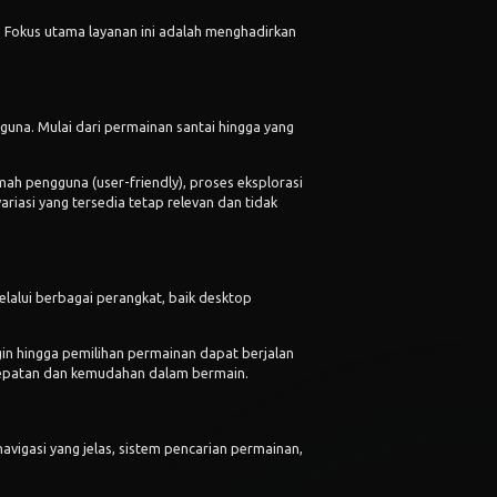
. Fokus utama layanan ini adalah menghadirkan
na. Mulai dari permainan santai hingga yang
h pengguna (user-friendly), proses eksplorasi
riasi yang tersedia tetap relevan dan tidak
lalui berbagai perangkat, baik desktop
in hingga pemilihan permainan dapat berjalan
ecepatan dan kemudahan dalam bermain.
igasi yang jelas, sistem pencarian permainan,