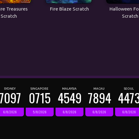
re Treasures
Fire Blaze Scratch
Halloween Fo
Scratch
Scratch
SYDNEY
SINGAPORE
MALAYSIA
MACAU
SEOUL
7097
0715
4549
7894
447
6/8/2026
5/8/2026
6/8/2026
6/8/2026
6/8/2026