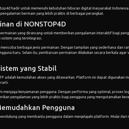
top4d
hadir untuk memenuhi kebutuhan hiburan digital masyarakat Indonesia
 pengalaman bermain yang lebih praktis di berbagai perangkat.
inan di NONSTOP4D
mainan yang dirancang untuk memberikan pengalaman interaktif bagi penggu
sistem yang terintegrasi.
 mencoba berbagai jenis permainan. Dengan tampilan yang sederhana dan rama
gguna baru. Selain itu, pembaruan permainan dilakukan secara berkala agar va
stem yang Stabil
TP
adalah kemudahan akses yang ditawarkan. Platform ini dapat digunakan me
arti.
lam menjaga kenyamanan pengguna. Dengan performa yang optimal, proses log
mberikan pengalaman yang lebih praktis bagi pengguna yang mengutamakan k
 Memudahkan Pengguna
ndukung yang membantu pengguna dalam menjelajahi platform. Mulai dari nav