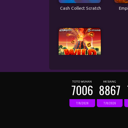
Cash Collect Scratch
Empi
Wild Lava Scratch
TOTO WUHAN
HK SIANG
7006
8867
7/8/2026
7/8/2026