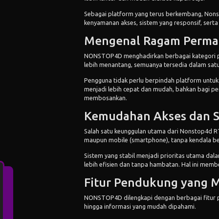
Sebagai platform yang terus berkembang,
Nons
kenyamanan akses, sistem yang responsif, serta
Mengenal Ragam Perma
NONSTOP4D menghadirkan berbagai kategori per
lebih menantang, semuanya tersedia dalam satu 
Pengguna tidak perlu berpindah platform untuk
menjadi lebih cepat dan mudah, bahkan bagi pen
membosankan.
Kemudahan Akses dan Si
Salah satu keunggulan utama dari
Nonstop4d R
maupun mobile (smartphone), tanpa kendala ber
Sistem yang stabil menjadi prioritas utama da
lebih efisien dan tanpa hambatan. Hal ini me
Fitur Pendukung yang
NONSTOP4D dilengkapi dengan berbagai fitur pe
hingga informasi yang mudah dipahami.