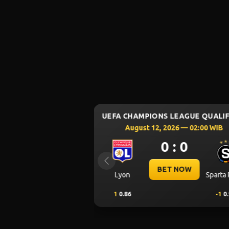
UEFA CHAMPIONS LEAGUE QUALIF
August 11, 2026 — 22:59 WIB
0 : 0
Previous
BET NOW
Union 
Bodo Glimt
Gill
0.75
0.82
-0.75