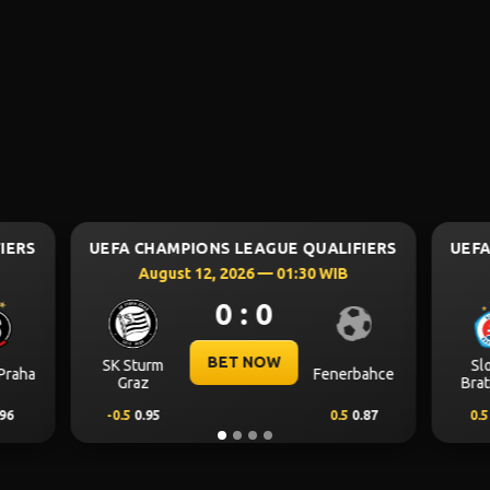
IERS
E-FOOTBALL F24 ELITE CLUB FRIENDLY
E-
August 7, 2026 — 13:00 WIB
1 : 0
BET NOW
e-
Saint-
e-Liverpool
Manchester
oise
e-F
City
1.00
0.00
0.92
0.00
0.76
0.0