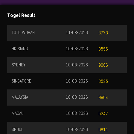
Togel Result
TOTO WUHAN
11-08-2026
3773
HK SIANG
10-08-2026
8556
SYDNEY
10-08-2026
9086
SINGAPORE
10-08-2026
3525
MALAYSIA
10-08-2026
9804
MACAU
10-08-2026
5247
SEOUL
10-08-2026
9811