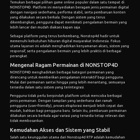
Temukan berbagai pilihan game online populer dalam satu tempat di
NONSTOP4D. Platform ini menyediakan beragam jenis permainan digital
dengan navigasi sederhana, performa stabil, serta pembaruan konten
yang dilakukan secara berkala. Dengan sistem yang terus
dikembangkan, pengguna dapat menikmati pengalaman bermain yang
lebih lancar dan mudah diakses kapan saja.
Sebagai platform yang terus berkembang,
Nonstop4d
hadir untuk
memenuhi kebutuhan hiburan digital masyarakat Indonesia. Fokus
utama layanan ini adalah menghadirkan kenyamanan akses, sistem yang
responsif, serta pengalaman bermain yang lebih praktis di berbagai
perangkat.
Mengenal Ragam Permainan di NONSTOP4D
NONSTOP4D menghadirkan berbagai kategori permainan yang
dirancang untuk memberikan pengalaman interaktif bagi pengguna.
Mulai dari permainan santai hingga yang lebih menantang, semuanya
tersedia dalam satu sistem yang terintegrasi.
Pengguna tidak perlu berpindah platform untuk mencoba berbagai
jenis permainan. Dengan tampilan yang sederhana dan ramah
pengguna (user-friendly), proses eksplorasi menjadi lebih cepat dan
mudah, bahkan bagi pengguna baru. Selain itu, pembaruan permainan
dilakukan secara berkala agar variasi yang tersedia tetap relevan dan
tidak membosankan.
Kemudahan Akses dan Sistem yang Stabil
Salah satu keunggulan utama dari
Nonstop4d RTP
adalah kemudahan