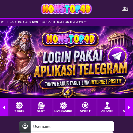
SELAMAT DATANG DI NONSTOP4D - SITUS TARUHAN TEPERCAYA ^^
TOGEL
SLOT
LIVE CASINO
SPORT
ARCADE
SABU