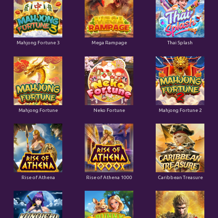
Mahjong Fortune 3
Mega Rampage
Thai Splash
Mahjong Fortune
Neko Fortune
Mahjong Fortune 2
Rise of Athena
Rise of Athena 1000
Caribbean Treasure