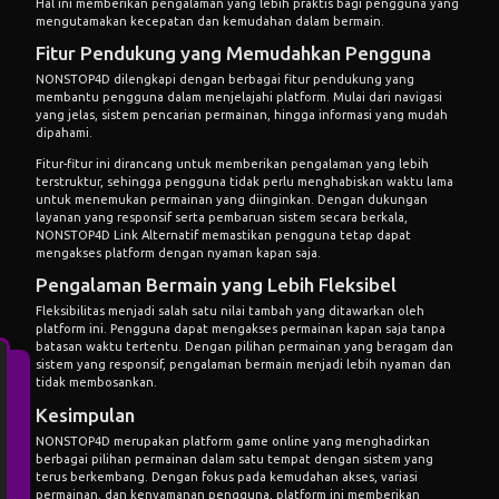
Hal ini memberikan pengalaman yang lebih praktis bagi pengguna yang
mengutamakan kecepatan dan kemudahan dalam bermain.
Fitur Pendukung yang Memudahkan Pengguna
NONSTOP4D dilengkapi dengan berbagai fitur pendukung yang
membantu pengguna dalam menjelajahi platform. Mulai dari navigasi
yang jelas, sistem pencarian permainan, hingga informasi yang mudah
dipahami.
Fitur-fitur ini dirancang untuk memberikan pengalaman yang lebih
terstruktur, sehingga pengguna tidak perlu menghabiskan waktu lama
untuk menemukan permainan yang diinginkan. Dengan dukungan
layanan yang responsif serta pembaruan sistem secara berkala,
NONSTOP4D Link Alternatif
memastikan pengguna tetap dapat
mengakses platform dengan nyaman kapan saja.
Pengalaman Bermain yang Lebih Fleksibel
Fleksibilitas menjadi salah satu nilai tambah yang ditawarkan oleh
platform ini. Pengguna dapat mengakses permainan kapan saja tanpa
batasan waktu tertentu. Dengan pilihan permainan yang beragam dan
sistem yang responsif, pengalaman bermain menjadi lebih nyaman dan
tidak membosankan.
Kesimpulan
NONSTOP4D merupakan platform game online yang menghadirkan
berbagai pilihan permainan dalam satu tempat dengan sistem yang
terus berkembang. Dengan fokus pada kemudahan akses, variasi
permainan, dan kenyamanan pengguna, platform ini memberikan