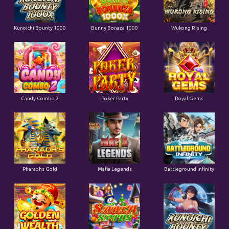
Kunoichi Bounty 1000
Bunny Bonaza 1000
Wukong Rising
Candy Combo 2
Poker Party
Royal Gems
Pharaohs Gold
Mafia Legends
Battleground Infinity