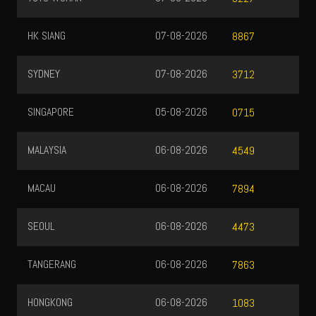
HK SIANG
07-08-2026
8867
SYDNEY
07-08-2026
3712
SINGAPORE
05-08-2026
0715
MALAYSIA
06-08-2026
4549
MACAU
06-08-2026
7894
SEOUL
06-08-2026
4473
TANGERANG
06-08-2026
7863
HONGKONG
06-08-2026
1083