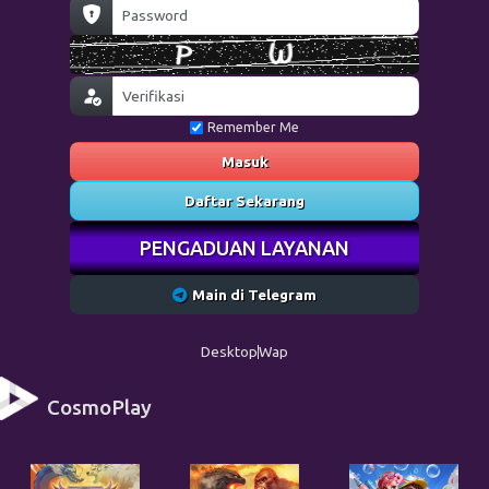
Remember Me
Masuk
Daftar Sekarang
PENGADUAN LAYANAN
Main di Telegram
Desktop
Wap
CosmoPlay